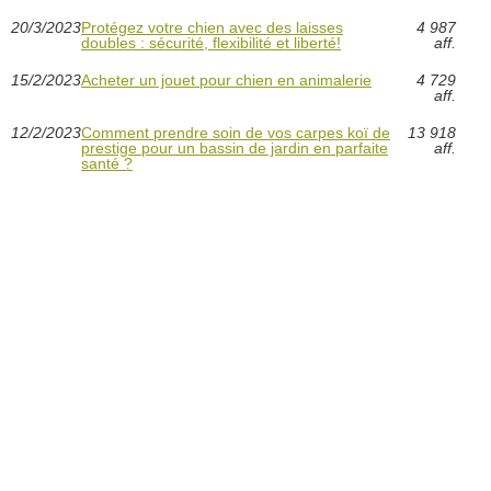
20/3/2023
Protégez votre chien avec des laisses
4 987
doubles : sécurité, flexibilité et liberté!
aff.
15/2/2023
Acheter un jouet pour chien en animalerie
4 729
aff.
12/2/2023
Comment prendre soin de vos carpes koï de
13 918
prestige pour un bassin de jardin en parfaite
aff.
santé ?